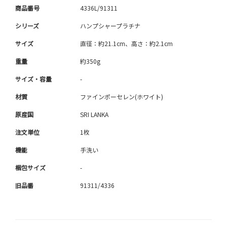
商品番号
4336L/91311
シリーズ
ハンプシャープラチナ
サイズ
直径：約21.1cm、高さ：約2.1cm
重量
約350g
サイズ・容量
-
材質
ファインポーセレン(ホワイト)
原産国
SRI LANKA
注文単位
1枚
機能
手洗い
梱包サイズ
-
旧品番
91311/4336