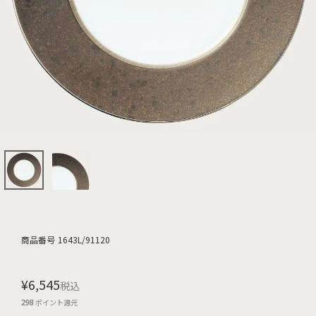
商品番号
1643L/91120
¥
6,545
税込
298
ポイント還元