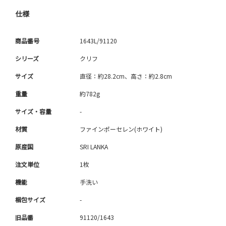
仕様
商品番号
1643L/91120
シリーズ
クリフ
サイズ
直径：約28.2cm、高さ：約2.8cm
重量
約782g
サイズ・容量
-
材質
ファインポーセレン(ホワイト)
原産国
SRI LANKA
注文単位
1枚
機能
手洗い
梱包サイズ
-
旧品番
91120/1643