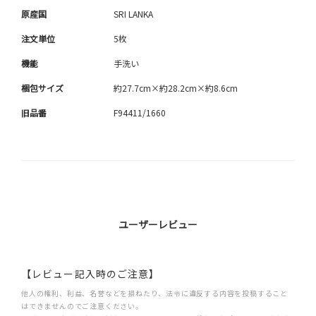
原産国
SRI LANKA
注文単位
5枚
機能
手洗い
梱包サイズ
約27.7cm×約28.2cm×約8.6cm
旧品番
F94411/1660
ユーザーレビュー
【レビュー記入時のご注意】
他人の権利、利益、名誉などを損ねたり、法令に違反する内容を投稿すること
はできませんのでご注意ください。