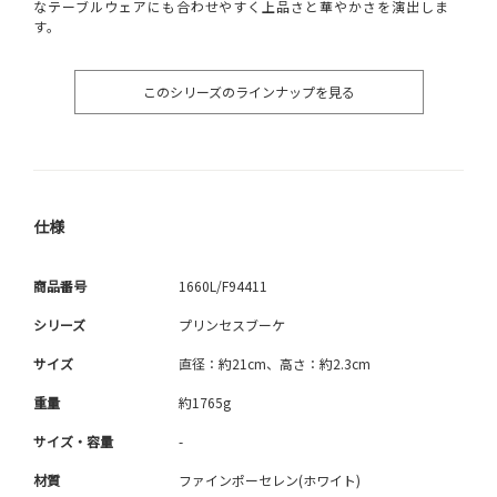
なテーブルウェアにも合わせやすく上品さと華やかさを演出しま
す。
このシリーズのラインナップを見る
仕様
商品番号
1660L/F94411
シリーズ
プリンセスブーケ
サイズ
直径：約21cm、高さ：約2.3cm
重量
約1765g
サイズ・容量
-
材質
ファインポーセレン(ホワイト)