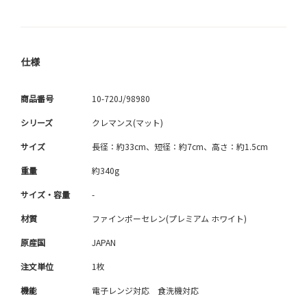
仕様
商品番号
10-720J/98980
シリーズ
クレマンス(マット)
サイズ
長径：約33cm、短径：約7cm、高さ：約1.5cm
重量
約340g
サイズ・容量
-
材質
ファインポーセレン(プレミアム ホワイト)
原産国
JAPAN
注文単位
1枚
機能
電子レンジ対応 食洗機対応