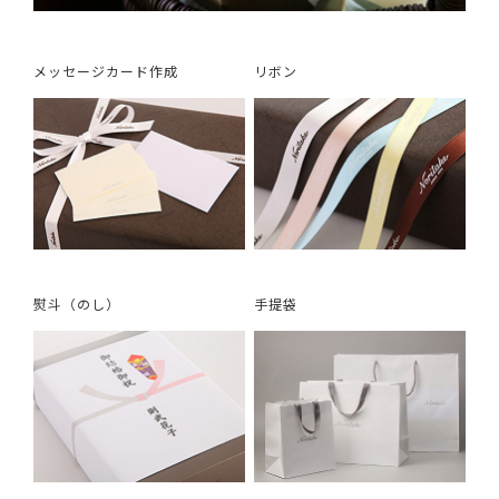
メッセージカード作成
リボン
熨斗（のし）
手提袋