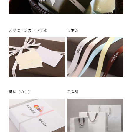
メッセージカード作成
リボン
熨斗（のし）
手提袋