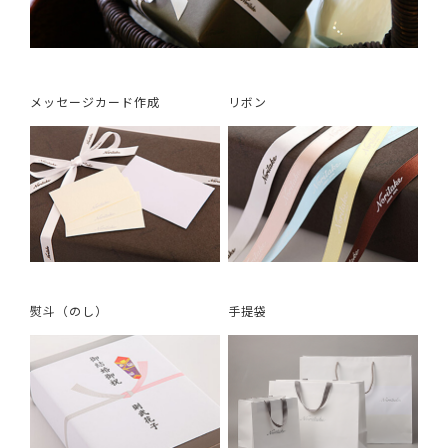
メッセージカード作成
リボン
熨斗（のし）
手提袋