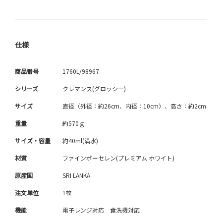
仕様
商品番号
1760L/98967
シリーズ
クレマンス(グロッシー)
サイズ
直径（外径：約26cm、内径：10cm）、高さ：約2cm
重量
約570ｇ
サイズ・容量
約40ml(満水)
材質
ファインポーセレン(プレミアム ホワイト)
原産国
SRI LANKA
注文単位
1枚
機能
電子レンジ対応 食洗機対応