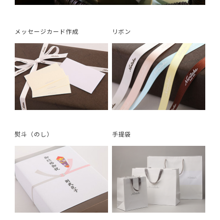
メッセージカード作成
リボン
熨斗（のし）
手提袋