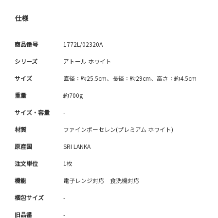
仕様
商品番号
1772L/02320A
シリーズ
アトール ホワイト
サイズ
直径：約25.5cm、長径：約29cm、高さ：約4.5cm
重量
約700g
サイズ・容量
-
材質
ファインポーセレン(プレミアム ホワイト)
原産国
SRI LANKA
注文単位
1枚
機能
電子レンジ対応 食洗機対応
梱包サイズ
-
旧品番
-