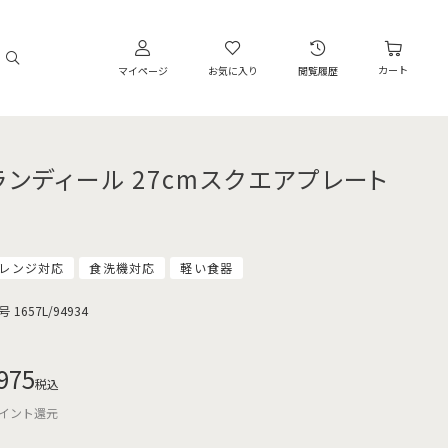
カート
マイページ
お気に入り
閲覧履歴
ランディール 27cmスクエアプレート
レンジ対応
食洗機対応
軽い食器
号
1657L/94934
975
税込
イント還元