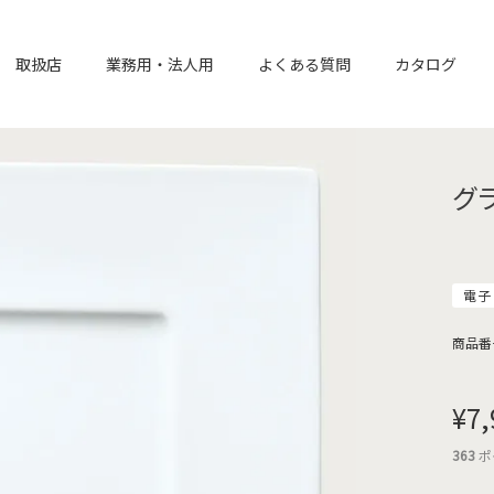
取扱店
業務用・法人用
よくある質問
カタログ
グ
電子
商品番
¥
7,
363
ポ