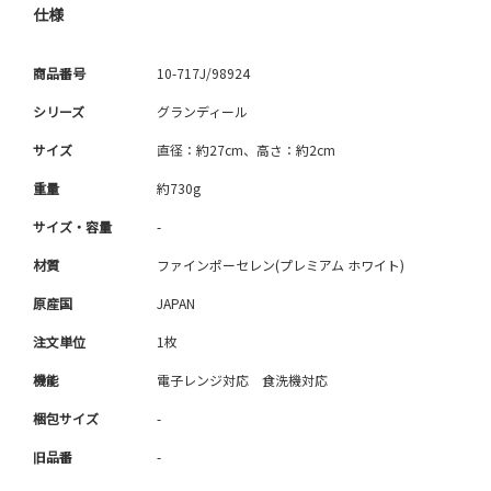
仕様
商品番号
10-717J/98924
シリーズ
グランディール
サイズ
直径：約27cm、高さ：約2cm
重量
約730g
サイズ・容量
-
材質
ファインポーセレン(プレミアム ホワイト)
原産国
JAPAN
注文単位
1枚
機能
電子レンジ対応 食洗機対応
梱包サイズ
-
旧品番
-