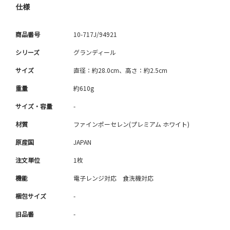
仕様
商品番号
10-717J/94921
シリーズ
グランディール
サイズ
直径：約28.0cm、高さ：約2.5cm
重量
約610g
サイズ・容量
-
材質
ファインポーセレン(プレミアム ホワイト)
原産国
JAPAN
注文単位
1枚
機能
電子レンジ対応 食洗機対応
梱包サイズ
-
旧品番
-