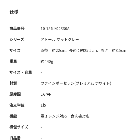
仕様
商品番号
10-756J/02330A
シリーズ
アトール マットグレー
サイズ
直径：約22cm、長径：約25.5cm、高さ：約3.5cm
重量
約440g
サイズ・容量
-
材質
ファインポーセレン(プレミアム ホワイト)
原産国
JAPAN
注文単位
1枚
機能
電子レンジ対応 食洗機対応
梱包サイズ
-
旧品番
-