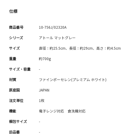
仕様
商品番号
10-756J/02320A
シリーズ
アトール マットグレー
サイズ
直径：約25.5cm、長径：約29cm、高さ：約4.5cm
重量
約700g
サイズ・容量
-
材質
ファインポーセレン(プレミアム ホワイト)
原産国
JAPAN
注文単位
1枚
機能
電子レンジ対応 食洗機対応
梱包サイズ
-
旧品番
-