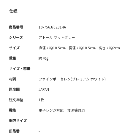
仕様
商品番号
10-756J/02314A
シリーズ
アトール マットグレー
サイズ
直径：約10.5cm、長径：約10.5cm、高さ：約2cm
重量
約70g
サイズ・容量
-
材質
ファインポーセレン(プレミアム ホワイト)
原産国
JAPAN
注文単位
1枚
機能
電子レンジ対応 食洗機対応
梱包サイズ
-
旧品番
-