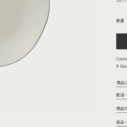
200
ポ
Custo
Glo
商品
配送
商品
返品