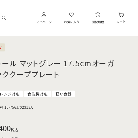
カート
マイページ
お気に入り
閲覧履歴
W
トール マットグレー 17.5cmオーガ
ッククーププレート
レンジ対応
食洗機対応
軽い食器
号
10-756J/02312A
400
税込