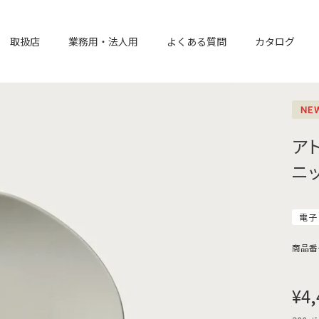
取扱店
業務用・法人用
よくある質問
カタログ
NE
ア
ニ
電子
商品番
¥
4,