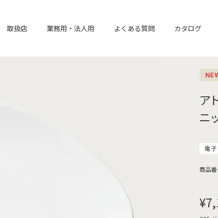
取扱店
業務用・法人用
よくある質問
カタログ
NE
ア
ニ
電子
商品番
¥
7,