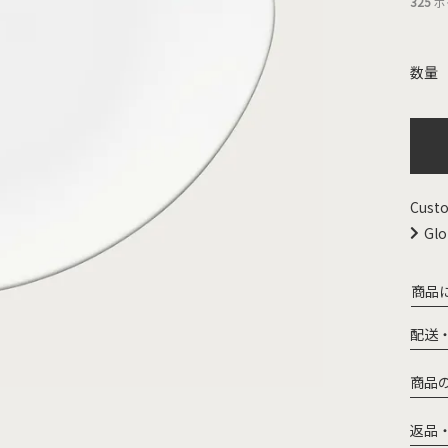
325
ポ
Custo
Glo
商品
配送
商品
返品