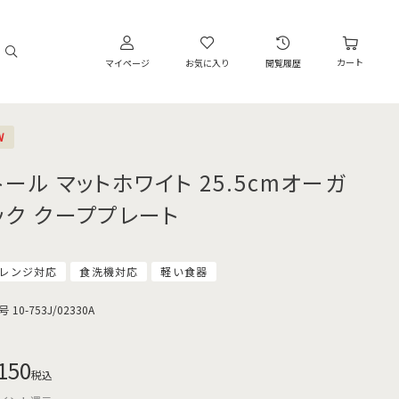
カート
マイページ
お気に入り
閲覧履歴
W
トール マットホワイト 25.5cmオーガ
ック クーププレート
レンジ対応
食洗機対応
軽い食器
号
10-753J/02330A
150
税込