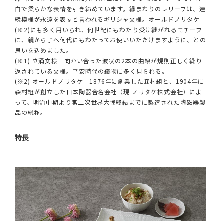
白で柔らかな表情を引き締めています。縁まわりのレリーフは、連
続模様が永遠を表すと言われるギリシャ文様。オールドノリタケ
(※2)にも多く用いられ、何世紀にもわたり受け継がれるモチーフ
に、親から子へ何代にもわたってお使いいただけますように、との
思いを込めました。
(※1) 立涌文様 向かい合った波状の2本の曲線が規則正しく繰り
返されている文様。平安時代の織物に多く見られる。
(※2) オールドノリタケ 1876年に創業した森村組と、1904年に
森村組が創立した日本陶器合名会社（現 ノリタケ株式会社）によ
って、明治中期より第二次世界大戦終結までに製造された陶磁器製
品の総称。
特長