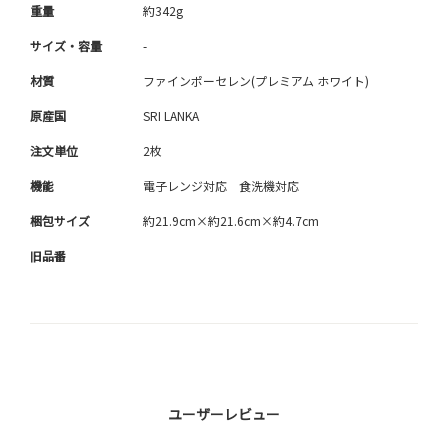
重量
約342g
サイズ・容量
-
材質
ファインポーセレン(プレミアム ホワイト)
原産国
SRI LANKA
注文単位
2枚
機能
電子レンジ対応 食洗機対応
梱包サイズ
約21.9cm×約21.6cm×約4.7cm
旧品番
ユーザーレビュー