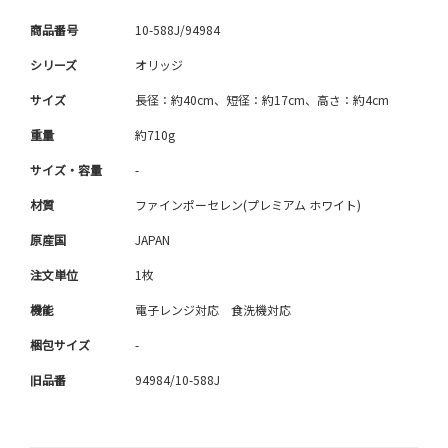
商品番号
10-588J/94984
シリーズ
オリッジ
サイズ
長径：約40cm、短径：約17cm、高さ：約4cm
重量
約710g
サイズ・容量
-
材質
ファインポーセレン(プレミアム ホワイト)
原産国
JAPAN
注文単位
1枚
機能
電子レンジ対応 食洗機対応
梱包サイズ
-
旧品番
94984/10-588J