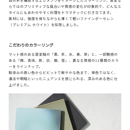
自然界を構成するエレメンツをイメージしたカラーリング、窯変な
らではのプリミティブな風合いや質感の変化が印象的で、どんなス
タイルにもあわせやすく料理をドラマチックに引き立てます。
素材には、強度を保ちながらも薄くて軽いファインポーセレン
（プレミアム ホワイト）を採用しました。
こだわりのカラーリング
マット感のある窯変釉の「黒、茶、水、青、草」と、一部艶感の
ある「茜、真珠、鉄、灰、繭、雪」、異なる質感の11種類のカラ
ーをラインナップ。
馴染みの良い色からビビットで鮮やかな色まで、単色ではなく、
濃淡や明暗といったニュアンスを感じられる、深みのある色に仕
上げました。