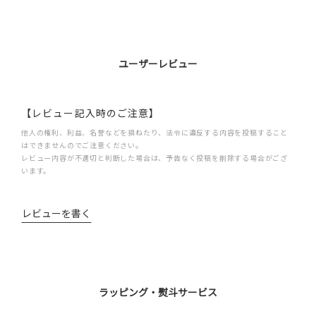
ユーザーレビュー
【レビュー記入時のご注意】
他人の権利、利益、名誉などを損ねたり、法令に違反する内容を投稿すること
はできませんのでご注意ください。
レビュー内容が不適切と判断した場合は、予告なく投稿を削除する場合がござ
います。
レビューを書く
ラッピング・熨斗サービス