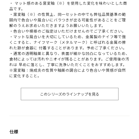
・ マット感のある窯変釉（※）を使用した変化を味わいとした商
品です。
・窯変釉（※）の性質上、同一セットの中でも弊社品質基準の範
囲内で色合いや風合いにバラつきが出る可能性があることをご理
解のうえお求めいただきますようお願いいたします。
・色合いや模様のご指定はいただけませんのでご了承ください。
・マットな風合いを大切にしているため、金属製のナイフ等で強
くこすると、ナイフマーク（メタルマーク）と呼ばれる金属の擦
れた跡が食器に 付着することがあります。予めご了承ください。
・通常の透明釉薬と異なり、表面が細かな凹凸になっているため、
食材によっては汚れやニオイが残ることがあります。ご使用後の汚
れは 早めに落とし、丁寧に洗浄いただくことをおすすめします。
※窯変釉：焼成炎の性質や釉薬の調合により色合いや質感が自然
に変化すること。
このシリーズのラインナップを見る
仕様