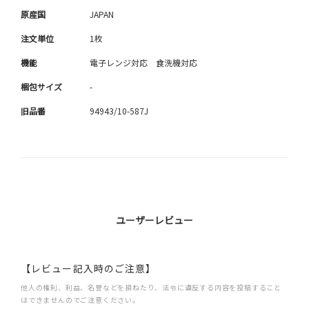
原産国
JAPAN
注文単位
1枚
機能
電子レンジ対応 食洗機対応
梱包サイズ
-
旧品番
94943/10-587J
ユーザーレビュー
【レビュー記入時のご注意】
他人の権利、利益、名誉などを損ねたり、法令に違反する内容を投稿すること
はできませんのでご注意ください。