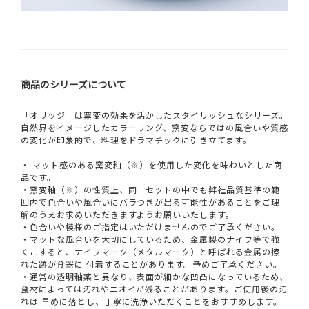
商品のシリーズについて
「オリッジ」は窯変の効果を活かしたスタイリッシュなシリーズ。
自然界をイメージしたカラーリング、窯変ならではの風合いや質感
の変化が印象的で、料理をドラマチックに引き立てます。
・ マット感のある窯変釉（※）を使用した変化を味わいとした商
品です。
・窯変釉（※）の性質上、同一セットの中でも弊社品質基準の範
囲内で色合いや風合いにバラつきが出る可能性があることをご理
解のうえお求めいただきますようお願いいたします。
・色合いや模様のご指定はいただけませんのでご了承ください。
・マットな風合いを大切にしているため、金属製のナイフ等で強
くこすると、ナイフマーク（メタルマーク）と呼ばれる金属の擦
れた跡が食器に 付着することがあります。予めご了承ください。
・通常の透明釉薬と異なり、表面が細かな凹凸になっているため、
食材によっては汚れやニオイが残ることがあります。ご使用後の汚
れは 早めに落とし、丁寧に洗浄いただくことをおすすめします。