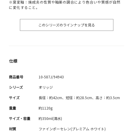
※窯変釉：焼成炎の性質や釉薬の調合により色合いや質感が自然
に変化すること。
このシリーズのラインナップを見る
仕様
商品番号
10-587J/94943
シリーズ
オリッジ
サイズ
長径：約42cm、短径：約28.5cm、高さ：約3.5cm
重量
約1120g
サイズ・容量
約350ml(満水)
材質
ファインポーセレン(プレミアム ホワイト)