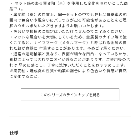
・ マット感のある窯変釉（※）を使用した変化を味わいとした商
品です。
・窯変釉（※）の性質上、同一セットの中でも弊社品質基準の範
囲内で色合いや風合いにバラつきが出る可能性があることをご理
解のうえお求めいただきますようお願いいたします。
・色合いや模様のご指定はいただけませんのでご了承ください。
・マットな風合いを大切にしているため、金属製のナイフ等で強
くこすると、ナイフマーク（メタルマーク）と呼ばれる金属の擦
れた跡が食器に 付着することがあります。予めご了承ください。
・通常の透明釉薬と異なり、表面が細かな凹凸になっているため、
食材によっては汚れやニオイが残ることがあります。ご使用後の汚
れは 早めに落とし、丁寧に洗浄いただくことをおすすめします。
※窯変釉：焼成炎の性質や釉薬の調合により色合いや質感が自然
に変化すること。
このシリーズのラインナップを見る
仕様