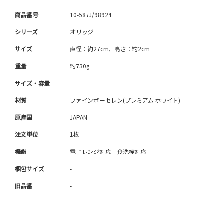
商品番号
10-587J/98924
シリーズ
オリッジ
サイズ
直径：約27cm、高さ：約2cm
重量
約730g
サイズ・容量
-
材質
ファインポーセレン(プレミアム ホワイト)
原産国
JAPAN
注文単位
1枚
機能
電子レンジ対応 食洗機対応
梱包サイズ
-
旧品番
-