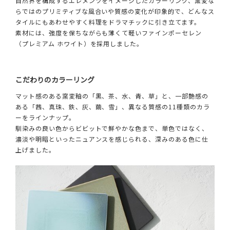
自然界を構成するエレメンツをイメージしたカラーリング、窯変な
らではのプリミティブな風合いや質感の変化が印象的で、どんなス
タイルにもあわせやすく料理をドラマチックに引き立てます。
素材には、強度を保ちながらも薄くて軽いファインポーセレン
（プレミアム ホワイト）を採用しました。
こだわりのカラーリング
マット感のある窯変釉の「黒、茶、水、青、草」と、一部艶感の
ある「茜、真珠、鉄、灰、繭、雪」、異なる質感の11種類のカラ
ーをラインナップ。
馴染みの良い色からビビットで鮮やかな色まで、単色ではなく、
濃淡や明暗といったニュアンスを感じられる、深みのある色に仕
上げました。