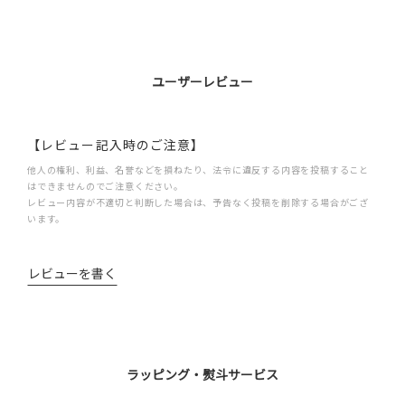
ユーザーレビュー
【レビュー記入時のご注意】
他人の権利、利益、名誉などを損ねたり、法令に違反する内容を投稿すること
はできませんのでご注意ください。
レビュー内容が不適切と判断した場合は、予告なく投稿を削除する場合がござ
います。
レビューを書く
ラッピング・熨斗サービス