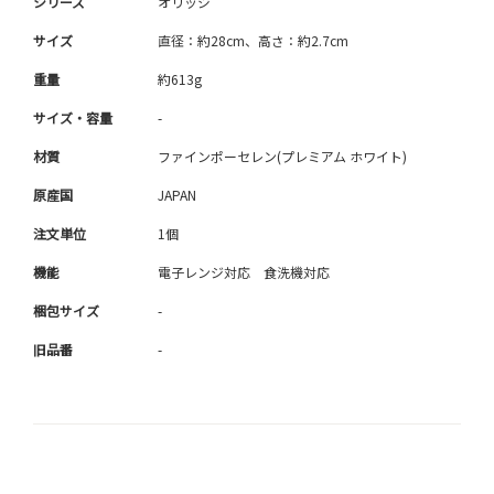
シリーズ
オリッジ
サイズ
直径：約28cm、高さ：約2.7cm
重量
約613g
サイズ・容量
-
材質
ファインポーセレン(プレミアム ホワイト)
原産国
JAPAN
注文単位
1個
機能
電子レンジ対応 食洗機対応
梱包サイズ
-
旧品番
-