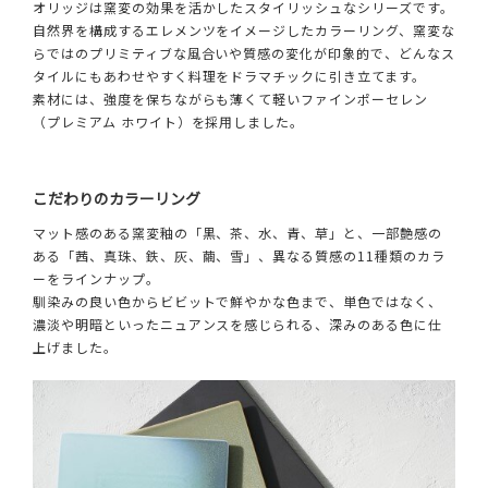
オリッジは窯変の効果を活かしたスタイリッシュなシリーズです。
自然界を構成するエレメンツをイメージしたカラーリング、窯変な
らではのプリミティブな風合いや質感の変化が印象的で、どんなス
タイルにもあわせやすく料理をドラマチックに引き立てます。
素材には、強度を保ちながらも薄くて軽いファインポーセレン
（プレミアム ホワイト）を採用しました。
こだわりのカラーリング
マット感のある窯変釉の「黒、茶、水、青、草」と、一部艶感の
ある「茜、真珠、鉄、灰、繭、雪」、異なる質感の11種類のカラ
ーをラインナップ。
馴染みの良い色からビビットで鮮やかな色まで、単色ではなく、
濃淡や明暗といったニュアンスを感じられる、深みのある色に仕
上げました。