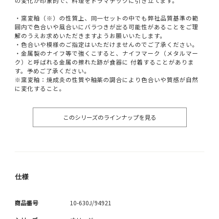
の変化が印象的で、料理をドラマチックに引き立てます。
・窯変釉（※）の性質上、同一セットの中でも弊社品質基準の範
囲内で色合いや風合いにバラつきが出る可能性があることをご理
解のうえお求めいただきますようお願いいたします。
・色合いや模様のご指定はいただけませんのでご了承ください。
・金属製のナイフ等で強くこすると、ナイフマーク（メタルマー
ク）と呼ばれる金属の擦れた跡が食器に 付着することがありま
す。予めご了承ください。
※窯変釉：焼成炎の性質や釉薬の調合により色合いや質感が自然
に変化すること。
このシリーズのラインナップを見る
仕様
商品番号
10-630J/94921