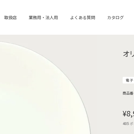
取扱店
業務用・法人用
よくある質問
カタログ
オ
電子
商品番
¥
8,
405
ポ