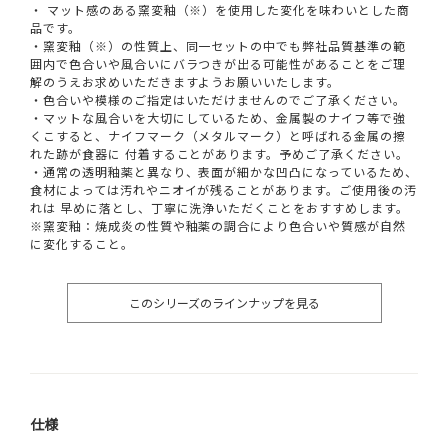
・ マット感のある窯変釉（※）を使用した変化を味わいとした商
品です。
・窯変釉（※）の性質上、同一セットの中でも弊社品質基準の範
囲内で色合いや風合いにバラつきが出る可能性があることをご理
解のうえお求めいただきますようお願いいたします。
・色合いや模様のご指定はいただけませんのでご了承ください。
・マットな風合いを大切にしているため、金属製のナイフ等で強
くこすると、ナイフマーク（メタルマーク）と呼ばれる金属の擦
れた跡が食器に 付着することがあります。予めご了承ください。
・通常の透明釉薬と異なり、表面が細かな凹凸になっているため、
食材によっては汚れやニオイが残ることがあります。ご使用後の汚
れは 早めに落とし、丁寧に洗浄いただくことをおすすめします。
※窯変釉：焼成炎の性質や釉薬の調合により色合いや質感が自然
に変化すること。
このシリーズのラインナップを見る
仕様