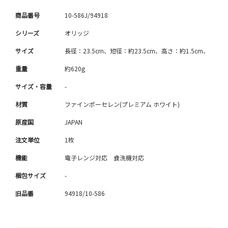
商品番号
10-586J/94918
シリーズ
オリッジ
サイズ
長径：23.5cm、短径：約23.5cm、高さ：約1.5cm、
重量
約620g
サイズ・容量
-
材質
ファインポーセレン(プレミアム ホワイト)
原産国
JAPAN
注文単位
1枚
機能
電子レンジ対応 食洗機対応
梱包サイズ
-
旧品番
94918/10-586