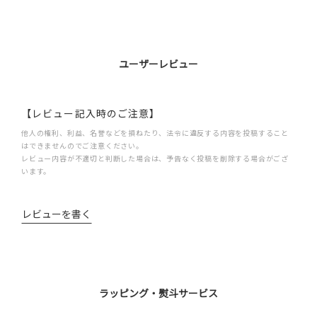
ユーザーレビュー
【レビュー記入時のご注意】
他人の権利、利益、名誉などを損ねたり、法令に違反する内容を投稿すること
はできませんのでご注意ください。
レビュー内容が不適切と判断した場合は、予告なく投稿を削除する場合がござ
います。
レビューを書く
ラッピング・熨斗サービス