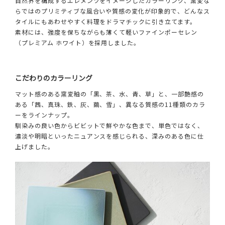
自然界を構成するエレメンツをイメージしたカラーリング、窯変な
らではのプリミティブな風合いや質感の変化が印象的で、どんなス
タイルにもあわせやすく料理をドラマチックに引き立てます。
素材には、強度を保ちながらも薄くて軽いファインポーセレン
（プレミアム ホワイト）を採用しました。
こだわりのカラーリング
マット感のある窯変釉の「黒、茶、水、青、草」と、一部艶感の
ある「茜、真珠、鉄、灰、繭、雪」、異なる質感の11種類のカラ
ーをラインナップ。
馴染みの良い色からビビットで鮮やかな色まで、単色ではなく、
濃淡や明暗といったニュアンスを感じられる、深みのある色に仕
上げました。