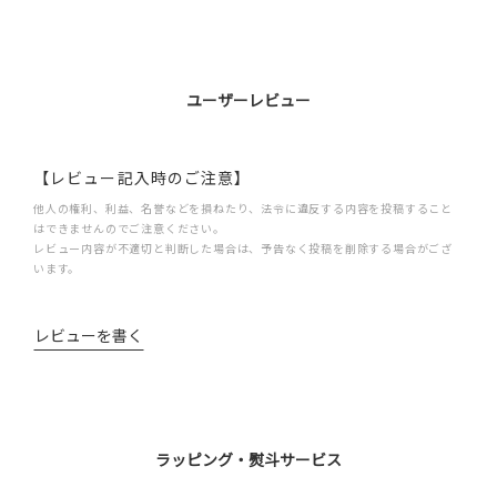
ユーザーレビュー
【レビュー記入時のご注意】
他人の権利、利益、名誉などを損ねたり、法令に違反する内容を投稿すること
はできませんのでご注意ください。
レビュー内容が不適切と判断した場合は、予告なく投稿を削除する場合がござ
います。
レビューを書く
ラッピング・熨斗サービス