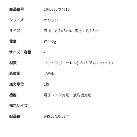
商品番号
10-587J/94916
シリーズ
オリッジ
サイズ
直径：約24.5cm、高さ：約2.5cm
重量
約440g
サイズ・容量
-
材質
ファインポーセレン(プレミアム ホワイト)
原産国
JAPAN
注文単位
1枚
機能
電子レンジ対応 食洗機対応
梱包サイズ
-
旧品番
94916/10-587