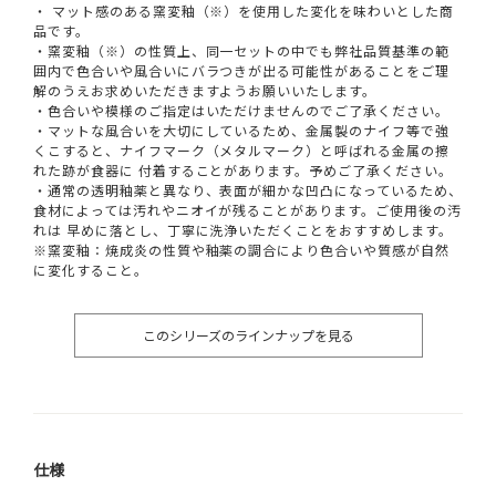
・ マット感のある窯変釉（※）を使用した変化を味わいとした商
品です。
・窯変釉（※）の性質上、同一セットの中でも弊社品質基準の範
囲内で色合いや風合いにバラつきが出る可能性があることをご理
解のうえお求めいただきますようお願いいたします。
・色合いや模様のご指定はいただけませんのでご了承ください。
・マットな風合いを大切にしているため、金属製のナイフ等で強
くこすると、ナイフマーク（メタルマーク）と呼ばれる金属の擦
れた跡が食器に 付着することがあります。予めご了承ください。
・通常の透明釉薬と異なり、表面が細かな凹凸になっているため、
食材によっては汚れやニオイが残ることがあります。ご使用後の汚
れは 早めに落とし、丁寧に洗浄いただくことをおすすめします。
※窯変釉：焼成炎の性質や釉薬の調合により色合いや質感が自然
に変化すること。
このシリーズのラインナップを見る
仕様