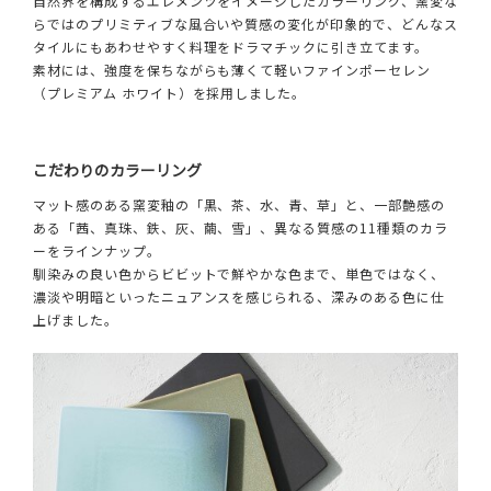
自然界を構成するエレメンツをイメージしたカラーリング、窯変な
らではのプリミティブな風合いや質感の変化が印象的で、どんなス
タイルにもあわせやすく料理をドラマチックに引き立てます。
素材には、強度を保ちながらも薄くて軽いファインポーセレン
（プレミアム ホワイト）を採用しました。
こだわりのカラーリング
マット感のある窯変釉の「黒、茶、水、青、草」と、一部艶感の
ある「茜、真珠、鉄、灰、繭、雪」、異なる質感の11種類のカラ
ーをラインナップ。
馴染みの良い色からビビットで鮮やかな色まで、単色ではなく、
濃淡や明暗といったニュアンスを感じられる、深みのある色に仕
上げました。