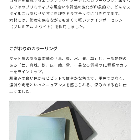
自然界を構成するエレメンツをイメージしたカラーリング、窯変な
らではのプリミティブな風合いや質感の変化が印象的で、どんなス
タイルにもあわせやすく料理をドラマチックに引き立てます。
素材には、強度を保ちながらも薄くて軽いファインポーセレン
（プレミアム ホワイト）を採用しました。
こだわりのカラーリング
マット感のある窯変釉の「黒、茶、水、青、草」と、一部艶感の
ある「茜、真珠、鉄、灰、繭、雪」、異なる質感の11種類のカラ
ーをラインナップ。
馴染みの良い色からビビットで鮮やかな色まで、単色ではなく、
濃淡や明暗といったニュアンスを感じられる、深みのある色に仕
上げました。