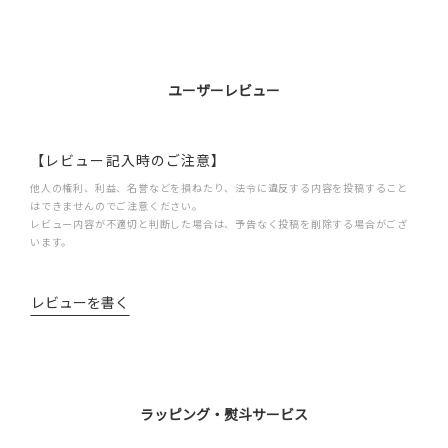
ユーザーレビュー
【レビュー記入時のご注意】
他人の権利、利益、名誉などを損ねたり、法令に違反する内容を投稿すること
はできませんのでご注意ください。
レビュー内容が不適切と判断した場合は、予告なく投稿を削除する場合がござ
います。
レビューを書く
ラッピング・熨斗サービス