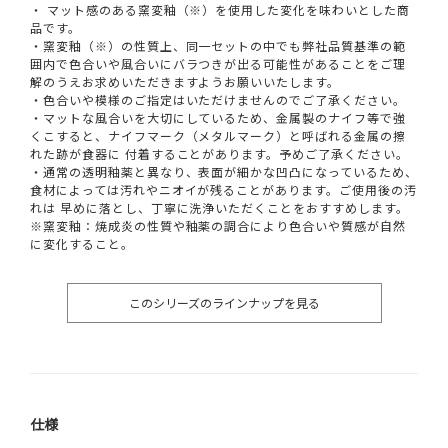
・ マット感のある窯変釉（※）を使用した変化を味わいとした商
品です。
・窯変釉（※）の性質上、同一セットの中でも弊社品質基準の範
囲内で色合いや風合いにバラつきが出る可能性があることをご理
解のうえお求めいただきますようお願いいたします。
・色合いや模様のご指定はいただけませんのでご了承ください。
・マットな風合いを大切にしているため、金属製のナイフ等で強
くこすると、ナイフマーク（メタルマーク）と呼ばれる金属の擦
れた跡が食器に 付着することがあります。予めご了承ください。
・通常の透明釉薬と異なり、表面が細かな凹凸になっているため、
食材によっては汚れやニオイが残ることがあります。ご使用後の汚
れは 早めに落とし、丁寧に洗浄いただくことをおすすめします。
※窯変釉：焼成炎の性質や釉薬の調合により色合いや質感が自然
に変化すること。
このシリーズのラインナップを見る
仕様