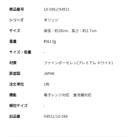
商品番号
10-586J/94921
シリーズ
オリッジ
サイズ
直径：約28cm、高さ：約2.7cm
重量
約613g
サイズ・容量
-
材質
ファインポーセレン(プレミアム ホワイト)
原産国
JAPAN
注文単位
1枚
機能
電子レンジ対応 食洗機対応
梱包サイズ
-
旧品番
94921/10-586