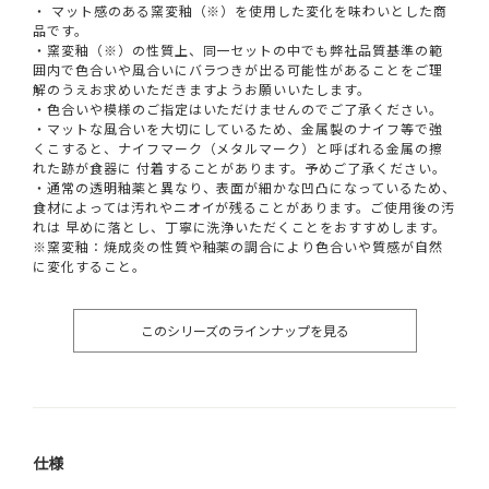
・ マット感のある窯変釉（※）を使用した変化を味わいとした商
品です。
・窯変釉（※）の性質上、同一セットの中でも弊社品質基準の範
囲内で色合いや風合いにバラつきが出る可能性があることをご理
解のうえお求めいただきますようお願いいたします。
・色合いや模様のご指定はいただけませんのでご了承ください。
・マットな風合いを大切にしているため、金属製のナイフ等で強
くこすると、ナイフマーク（メタルマーク）と呼ばれる金属の擦
れた跡が食器に 付着することがあります。予めご了承ください。
・通常の透明釉薬と異なり、表面が細かな凹凸になっているため、
食材によっては汚れやニオイが残ることがあります。ご使用後の汚
れは 早めに落とし、丁寧に洗浄いただくことをおすすめします。
※窯変釉：焼成炎の性質や釉薬の調合により色合いや質感が自然
に変化すること。
このシリーズのラインナップを見る
仕様