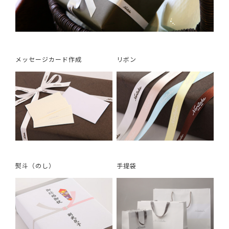
メッセージカード作成
リボン
熨斗（のし）
手提袋