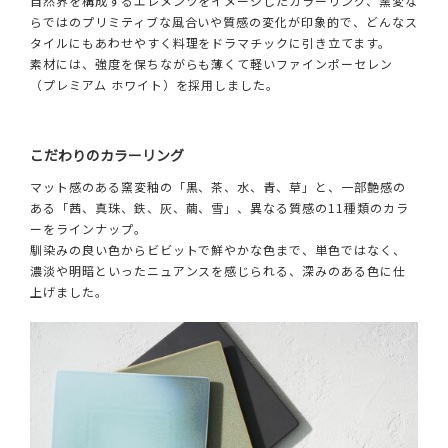
自然界を構成するエレメンツをイメージしたカラーリング、窯変な
らではのプリミティブな風合いや質感の変化が印象的で、どんなス
タイルにもあわせやすく料理をドラマチックに引き立てます。
素材には、強度を保ちながらも薄くて軽いファインポーセレン
（プレミアム ホワイト）を採用しました。
こだわりのカラーリング
マット感のある窯変釉の「黒、茶、水、青、草」と、一部艶感の
ある「茜、真珠、鉄、灰、繭、雪」、異なる質感の11種類のカラ
ーをラインナップ。
馴染みの良い色からビビットで鮮やかな色まで、単色ではなく、
濃淡や明暗といったニュアンスを感じられる、深みのある色に仕
上げました。