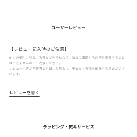
ユーザーレビュー
【レビュー記入時のご注意】
他人の権利、利益、名誉などを損ねたり、法令に違反する内容を投稿すること
はできませんのでご注意ください。
レビュー内容が不適切と判断した場合は、予告なく投稿を削除する場合がござ
います。
レビューを書く
ラッピング・熨斗サービス