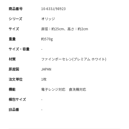
商品番号
10-633J/98923
シリーズ
オリッジ
サイズ
直径：約25cm、高さ：約2cm
重量
約570g
サイズ・容量
-
材質
ファインポーセレン(プレミアム ホワイト)
原産国
JAPAN
注文単位
1枚
機能
電子レンジ対応 食洗機対応
梱包サイズ
-
旧品番
-