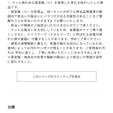
・ マット感のある窯変釉（※）を使用した変化を味わいとした商
品です。
・窯変釉（※）の性質上、同一セットの中でも弊社品質基準の範
囲内で色合いや風合いにバラつきが出る可能性があることをご理
解のうえお求めいただきますようお願いいたします。
・色合いや模様のご指定はいただけませんのでご了承ください。
・マットな風合いを大切にしているため、金属製のナイフ等で強
くこすると、ナイフマーク（メタルマーク）と呼ばれる金属の擦
れた跡が食器に 付着することがあります。予めご了承ください。
・通常の透明釉薬と異なり、表面が細かな凹凸になっているため、
食材によっては汚れやニオイが残ることがあります。ご使用後の汚
れは 早めに落とし、丁寧に洗浄いただくことをおすすめします。
※窯変釉：焼成炎の性質や釉薬の調合により色合いや質感が自然
に変化すること。
このシリーズのラインナップを見る
仕様