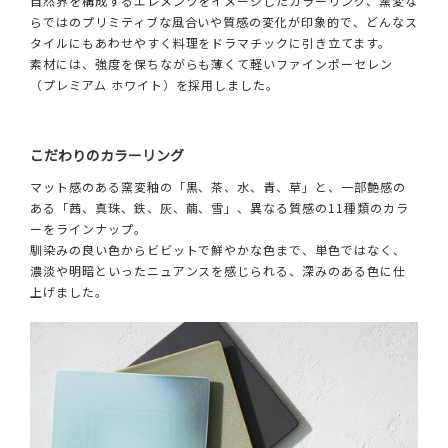
自然界を構成するエレメンツをイメージしたカラーリング、窯変な
らではのプリミティブな風合いや質感の変化が印象的で、どんなス
タイルにもあわせやすく料理をドラマチックに引き立てます。
素材には、強度を保ちながらも薄くて軽いファインポーセレン
（プレミアム ホワイト）を採用しました。
こだわりのカラーリング
マット感のある窯変釉の「黒、茶、水、青、草」と、一部艶感の
ある「茜、真珠、鉄、灰、繭、雪」、異なる質感の11種類のカラ
ーをラインナップ。
馴染みの良い色からビビットで鮮やかな色まで、単色ではなく、
濃淡や明暗といったニュアンスを感じられる、深みのある色に仕
上げました。