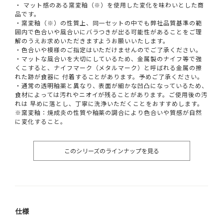
・ マット感のある窯変釉（※）を使用した変化を味わいとした商
品です。
・窯変釉（※）の性質上、同一セットの中でも弊社品質基準の範
囲内で色合いや風合いにバラつきが出る可能性があることをご理
解のうえお求めいただきますようお願いいたします。
・色合いや模様のご指定はいただけませんのでご了承ください。
・マットな風合いを大切にしているため、金属製のナイフ等で強
くこすると、ナイフマーク（メタルマーク）と呼ばれる金属の擦
れた跡が食器に 付着することがあります。予めご了承ください。
・通常の透明釉薬と異なり、表面が細かな凹凸になっているため、
食材によっては汚れやニオイが残ることがあります。ご使用後の汚
れは 早めに落とし、丁寧に洗浄いただくことをおすすめします。
※窯変釉：焼成炎の性質や釉薬の調合により色合いや質感が自然
に変化すること。
このシリーズのラインナップを見る
仕様