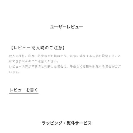
ユーザーレビュー
【レビュー記入時のご注意】
他人の権利、利益、名誉などを損ねたり、法令に違反する内容を投稿すること
はできませんのでご注意ください。
レビュー内容が不適切と判断した場合は、予告なく投稿を削除する場合がござ
います。
レビューを書く
ラッピング・熨斗サービス