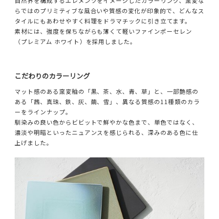
自然界を構成するエレメンツをイメージしたカラーリング、窯変な
らではのプリミティブな風合いや質感の変化が印象的で、どんなス
タイルにもあわせやすく料理をドラマチックに引き立てます。
素材には、強度を保ちながらも薄くて軽いファインポーセレン
（プレミアム ホワイト）を採用しました。
こだわりのカラーリング
マット感のある窯変釉の「黒、茶、水、青、草」と、一部艶感の
ある「茜、真珠、鉄、灰、繭、雪」、異なる質感の11種類のカラ
ーをラインナップ。
馴染みの良い色からビビットで鮮やかな色まで、単色ではなく、
濃淡や明暗といったニュアンスを感じられる、深みのある色に仕
上げました。