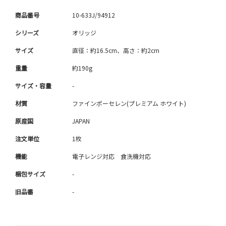
商品番号
10-633J/94912
シリーズ
オリッジ
サイズ
直径：約16.5cm、高さ：約2cm
重量
約190g
サイズ・容量
-
材質
ファインポーセレン(プレミアム ホワイト)
原産国
JAPAN
注文単位
1枚
機能
電子レンジ対応 食洗機対応
梱包サイズ
-
旧品番
-