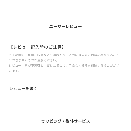
ユーザーレビュー
【レビュー記入時のご注意】
他人の権利、利益、名誉などを損ねたり、法令に違反する内容を投稿すること
はできませんのでご注意ください。
レビュー内容が不適切と判断した場合は、予告なく投稿を削除する場合がござ
います。
レビューを書く
ラッピング・熨斗サービス