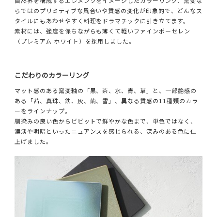
自然界を構成するエレメンツをイメージしたカラーリング、窯変な
らではのプリミティブな風合いや質感の変化が印象的で、どんなス
タイルにもあわせやすく料理をドラマチックに引き立てます。
素材には、強度を保ちながらも薄くて軽いファインポーセレン
（プレミアム ホワイト）を採用しました。
こだわりのカラーリング
マット感のある窯変釉の「黒、茶、水、青、草」と、一部艶感の
ある「茜、真珠、鉄、灰、繭、雪」、異なる質感の11種類のカラ
ーをラインナップ。
馴染みの良い色からビビットで鮮やかな色まで、単色ではなく、
濃淡や明暗といったニュアンスを感じられる、深みのある色に仕
上げました。