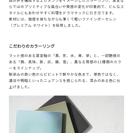
自然界を構成するエレメンツをイメージしたカラーリング、窯変な
らではのプリミティブな風合いや質感の変化が印象的で、どんなス
タイルにもあわせやすく料理をドラマチックに引き立てます。
素材には、強度を保ちながらも薄くて軽いファインポーセレン
（プレミアム ホワイト）を採用しました。
こだわりのカラーリング
マット感のある窯変釉の「黒、茶、水、青、草」と、一部艶感の
ある「茜、真珠、鉄、灰、繭、雪」、異なる質感の11種類のカラ
ーをラインナップ。
馴染みの良い色からビビットで鮮やかな色まで、単色ではなく、
濃淡や明暗といったニュアンスを感じられる、深みのある色に仕
上げました。