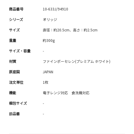
商品番号
10-633J/94910
シリーズ
オリッジ
サイズ
直径：約20.5cm、高さ：約2.5cm
重量
約300g
サイズ・容量
-
材質
ファインポーセレン(プレミアム ホワイト)
原産国
JAPAN
注文単位
1枚
機能
電子レンジ対応 食洗機対応
梱包サイズ
-
旧品番
-