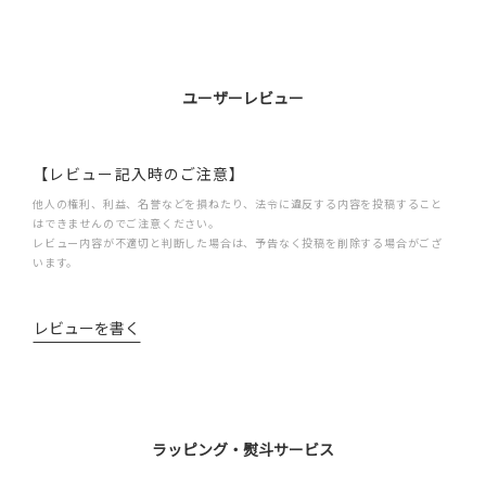
ユーザーレビュー
【レビュー記入時のご注意】
他人の権利、利益、名誉などを損ねたり、法令に違反する内容を投稿すること
はできませんのでご注意ください。
レビュー内容が不適切と判断した場合は、予告なく投稿を削除する場合がござ
います。
レビューを書く
ラッピング・熨斗サービス