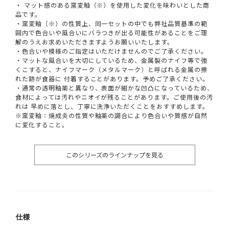
・ マット感のある窯変釉（※）を使用した変化を味わいとした商
品です。
・窯変釉（※）の性質上、同一セットの中でも弊社品質基準の範
囲内で色合いや風合いにバラつきが出る可能性があることをご理
解のうえお求めいただきますようお願いいたします。
・色合いや模様のご指定はいただけませんのでご了承ください。
・マットな風合いを大切にしているため、金属製のナイフ等で強
くこすると、ナイフマーク（メタルマーク）と呼ばれる金属の擦
れた跡が食器に 付着することがあります。予めご了承ください。
・通常の透明釉薬と異なり、表面が細かな凹凸になっているため、
食材によっては汚れやニオイが残ることがあります。ご使用後の汚
れは 早めに落とし、丁寧に洗浄いただくことをおすすめします。
※窯変釉：焼成炎の性質や釉薬の調合により色合いや質感が自然
に変化すること。
このシリーズのラインナップを見る
仕様