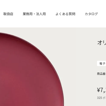
取扱店
業務用・法人用
よくある質問
カタログ
オ
電子
商品番
¥
7,
325
ポ