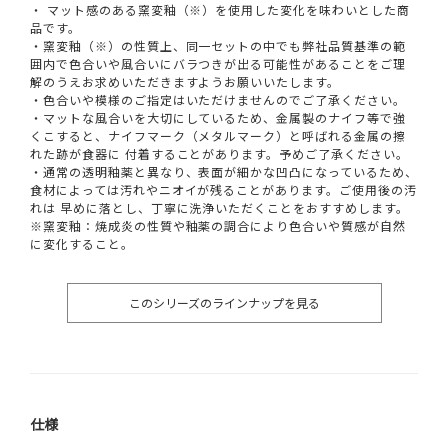
・ マット感のある窯変釉（※）を使用した変化を味わいとした商
品です。
・窯変釉（※）の性質上、同一セットの中でも弊社品質基準の範
囲内で色合いや風合いにバラつきが出る可能性があることをご理
解のうえお求めいただきますようお願いいたします。
・色合いや模様のご指定はいただけませんのでご了承ください。
・マットな風合いを大切にしているため、金属製のナイフ等で強
くこすると、ナイフマーク（メタルマーク）と呼ばれる金属の擦
れた跡が食器に 付着することがあります。予めご了承ください。
・通常の透明釉薬と異なり、表面が細かな凹凸になっているため、
食材によっては汚れやニオイが残ることがあります。ご使用後の汚
れは 早めに落とし、丁寧に洗浄いただくことをおすすめします。
※窯変釉：焼成炎の性質や釉薬の調合により色合いや質感が自然
に変化すること。
このシリーズのラインナップを見る
仕様