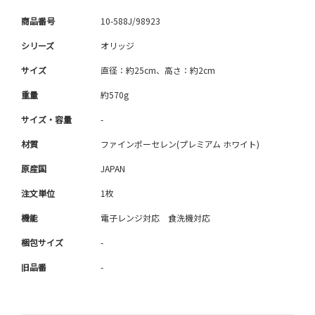
商品番号
10-588J/98923
シリーズ
オリッジ
サイズ
直径：約25cm、高さ：約2cm
重量
約570g
サイズ・容量
-
材質
ファインポーセレン(プレミアム ホワイト)
原産国
JAPAN
注文単位
1枚
機能
電子レンジ対応 食洗機対応
梱包サイズ
-
旧品番
-