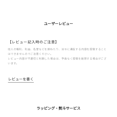
ユーザーレビュー
【レビュー記入時のご注意】
他人の権利、利益、名誉などを損ねたり、法令に違反する内容を投稿すること
はできませんのでご注意ください。
レビュー内容が不適切と判断した場合は、予告なく投稿を削除する場合がござ
います。
レビューを書く
ラッピング・熨斗サービス