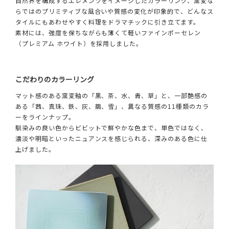
自然界を構成するエレメンツをイメージしたカラーリング、窯変な
らではのプリミティブな風合いや質感の変化が印象的で、どんなス
タイルにもあわせやすく料理をドラマチックに引き立てます。
素材には、強度を保ちながらも薄くて軽いファインポーセレン
（プレミアム ホワイト）を採用しました。
こだわりのカラーリング
マット感のある窯変釉の「黒、茶、水、青、草」と、一部艶感の
ある「茜、真珠、鉄、灰、繭、雪」、異なる質感の11種類のカラ
ーをラインナップ。
馴染みの良い色からビビットで鮮やかな色まで、単色ではなく、
濃淡や明暗といったニュアンスを感じられる、深みのある色に仕
上げました。