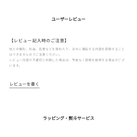
ユーザーレビュー
【レビュー記入時のご注意】
他人の権利、利益、名誉などを損ねたり、法令に違反する内容を投稿すること
はできませんのでご注意ください。
レビュー内容が不適切と判断した場合は、予告なく投稿を削除する場合がござ
います。
レビューを書く
ラッピング・熨斗サービス