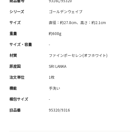
商品番号
9316L/95320
シリーズ
ゴールデンウェイブ
サイズ
直径：約27.8cm、高さ：約2.1cm
重量
約608g
サイズ・容量
-
材質
ファインポーセレン(オフホワイト)
原産国
SRI LANKA
注文単位
1枚
機能
手洗い
梱包サイズ
-
旧品番
95320/9316