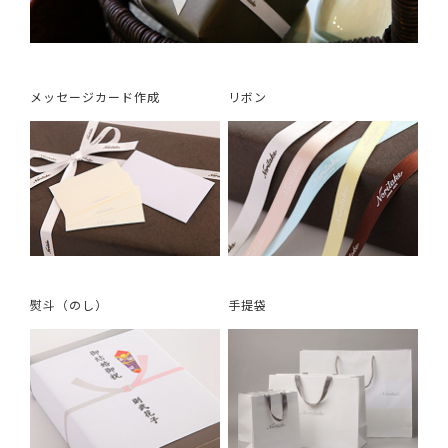
メッセージカード作成
リボン
熨斗（のし）
手提袋