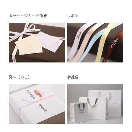
メッセージカード作成
リボン
熨斗（のし）
手提袋