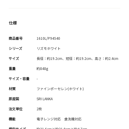
仕様
商品番号
1610L/P94540
シリーズ
リズモホワイト
サイズ
長径：約19.2cm、短径：約19.2cm、高さ：約2.4cm
重量
約848g
サイズ・容量
-
材質
ファインポーセレン(ホワイト)
原産国
SRI LANKA
注文単位
2枚
機能
電子レンジ対応 食洗機対応
梱包サイズ
約21.6cm×約21.9cm×約4.7cm