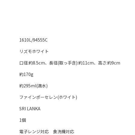
1610L/94555C
リズモホワイト
口径:約8.5cm、長径(取っ手含):約11cm、高さ:約9cm
約170g
約295ml(満水)
ファインポーセレン(ホワイト)
SRI LANKA
1個
電子レンジ対応 食洗機対応