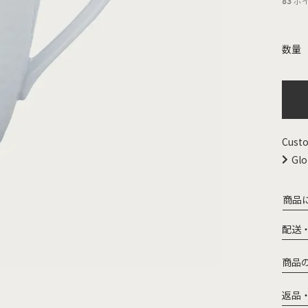
83
ポ
Custo
Glo
商品
配送
商品
返品