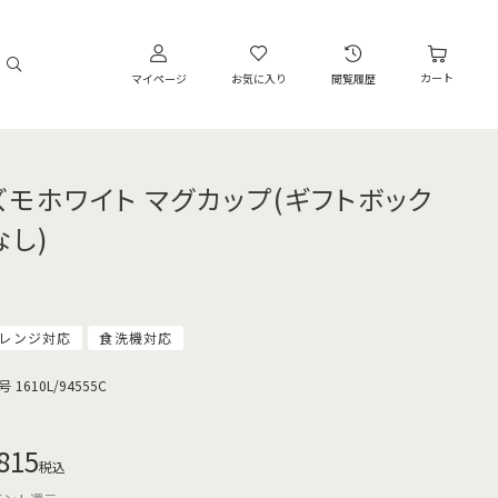
カート
マイページ
お気に入り
閲覧履歴
ズモホワイト マグカップ(ギフトボック
なし)
レンジ対応
食洗機対応
号
1610L/94555C
815
税込