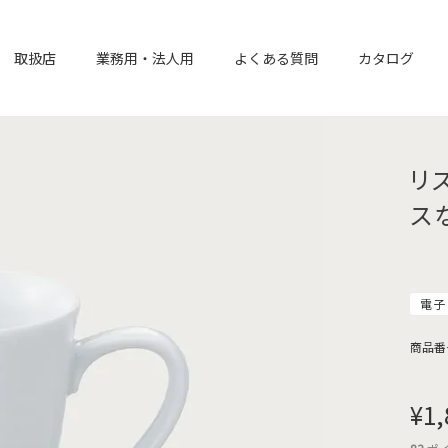
取扱店
業務用・法人用
よくある質問
カタログ
リ
ス
電子
商品番
¥
1,