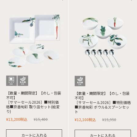
【数量・期間限定】【のし・包装
【数量・期間限定】【のし・包装
不可】
不可】
［サマーセール2026］■特別価
［サマーセール2026］■特別価格
格■京香旬彩 取り皿セット(絵変
■京香旬彩 ボウル&スプーンセッ
り)
ト
¥
13,200
税込
¥
15,400
¥
12,100
税込
¥
15,950
カートに入れる
カートに入れる