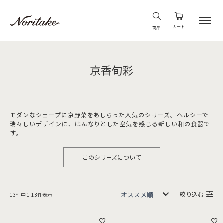
カート
商品
京香旬彩
モダンなシェープに京野菜をあしらった人気のシリーズ。ヘルシーで
瑞々しいデザインに、はんなりとした空気を感じる新しい和の食器で
す。
このシリーズについて
絞り込む
13
件中
1
-
13
件表示