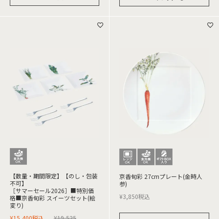
【数量・期間限定】【のし・包装
京香旬彩 27cmプレート(金時人
不可】
参)
［サマーセール2026］■特別価
¥
3,850
税込
格■京香旬彩 スイーツセット(絵
変り)
¥
15,400
税込
¥
19,525