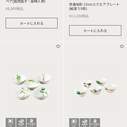
ペア(加茂茄子・金時人参)
京香旬彩 15cmスクエアプレート
¥
8,800
税込
(絵変り5枚)
¥
13,200
税込
カートに入れる
カートに入れる