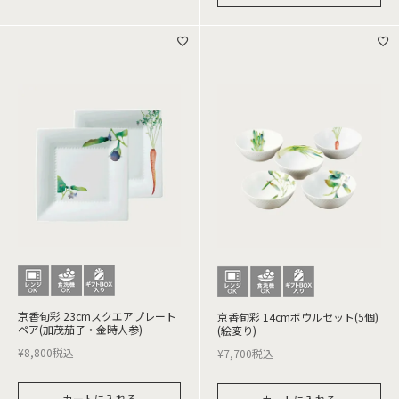
京香旬彩 23cmスクエアプレート
京香旬彩 14cmボウルセット(5個)
ペア(加茂茄子・金時人参)
(絵変り)
¥
8,800
税込
¥
7,700
税込
カートに入れる