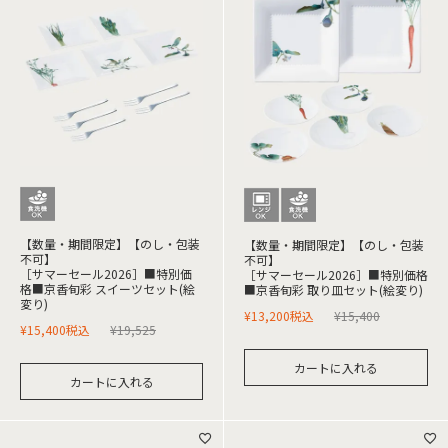
【数量・期間限定】【のし・包装
【数量・期間限定】【のし・包装
不可】
不可】
［サマーセール2026］■特別価
［サマーセール2026］■特別価格
格■京香旬彩 スイーツセット(絵
■京香旬彩 取り皿セット(絵変り)
変り)
¥
13,200
税込
¥
15,400
¥
15,400
税込
¥
19,525
カートに入れる
カートに入れる