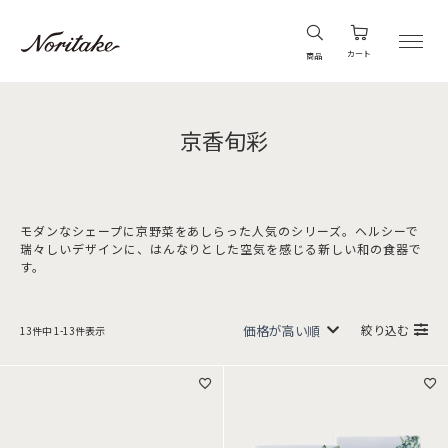
カート
商品
京香旬彩
モダンなシェープに京野菜をあしらった人気のシリーズ。ヘルシーで
瑞々しいデザインに、はんなりとした空気を感じる新しい和の食器で
す。
絞り込む
13
件中
1
-
13
件表示