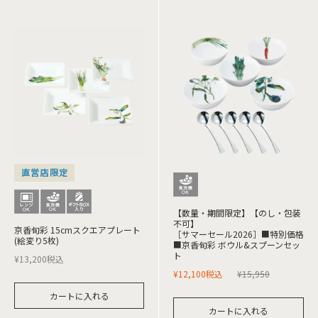
直営店限定
【数量・期間限定】【のし・包装
不可】
京香旬彩 15cmスクエアプレート
［サマーセール2026］■特別価格
(絵変り5枚)
■京香旬彩 ボウル&スプーンセッ
ト
¥
13,200
税込
¥
12,100
税込
¥
15,950
カートに入れる
カートに入れる