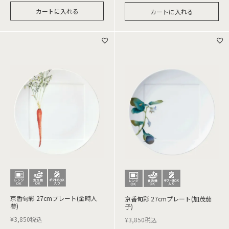
カートに入れる
カートに入れる
京香旬彩 27cmプレート(金時人
京香旬彩 27cmプレート(加茂茄
参)
子)
¥
3,850
税込
¥
3,850
税込