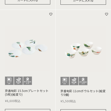
カートに入れる
京香旬彩 15.5cmプレートセット
京香旬彩 11cmボウルセット(絵変
(5枚)(絵変り)
り5個)
¥
6,600
税込
¥
5,500
税込