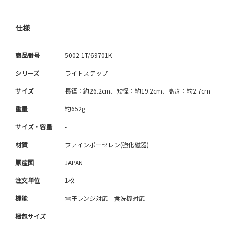
仕様
商品番号
5002-1T/69701K
シリーズ
ライトステップ
サイズ
長径：約26.2cm、短径：約19.2cm、高さ：約2.7cm
重量
約652g
サイズ・容量
-
材質
ファインポーセレン(強化磁器)
原産国
JAPAN
注文単位
1枚
機能
電子レンジ対応 食洗機対応
梱包サイズ
-