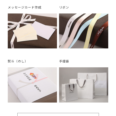
メッセージカード作成
リボン
熨斗（のし）
手提袋