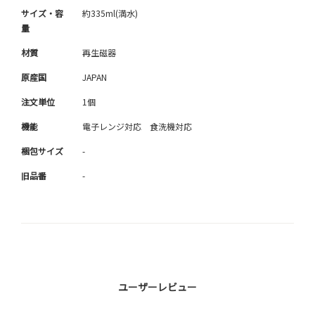
サイズ・容
約335ml(満水)
量
材質
再生磁器
原産国
JAPAN
注文単位
1個
機能
電子レンジ対応 食洗機対応
梱包サイズ
-
旧品番
-
ユーザーレビュー