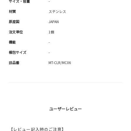
サイズ・容量
-
材質
ステンレス
原産国
JAPAN
注文単位
1個
機能
-
梱包サイズ
-
旧品番
MT-CLR/MC06
ユーザーレビュー
【レビュー記入時のご注意】