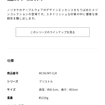
ノリタケのテーブルウェアのデザインエッセンスをちりばめたメゾ
ンコレクションの登場です。スタイリッシュな印象の中に優雅な雰
囲気を醸し出します。
このシリーズのラインナップを見る
仕様
商品番号
MC06/MT-CLR
シリーズ
ブリストル
サイズ
直径：約8.5cm、奥行：約3cm
重量
約226g