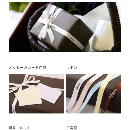
メッセージカード作成
リボン
熨斗（のし）
手提袋