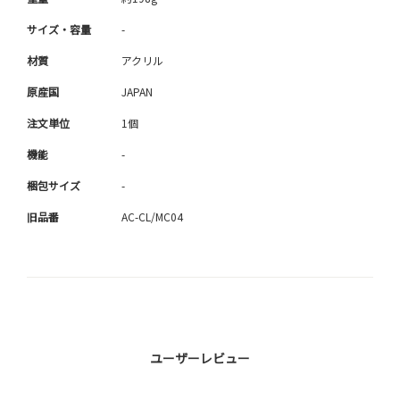
サイズ・容量
-
材質
アクリル
原産国
JAPAN
注文単位
1個
機能
-
梱包サイズ
-
旧品番
AC-CL/MC04
ユーザーレビュー