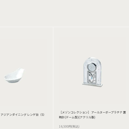
［メゾンコレクション］ アールヌーボープラチナ 置
アジアンダイニング レンゲ台（S）
時計(ドーム型)(アクリル製)
16,500円(税込)