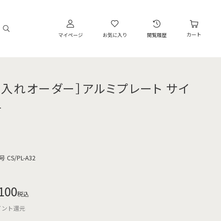
カート
マイページ
お気に入り
閲覧履歴
名入れオーダー］アルミプレート サイ
４
号
CS/PL-A32
100
税込
イント還元