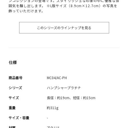
ンコレクションの登場です。スタイリッシュな印象の中に優雅な雰
囲気を醸し出します。 ※L版サイズ（8.9cm×12.7cm）の写真を
飾っていただけます。
このシリーズのラインナップを見る
仕様
商品番号
MC04/AC-PH
シリーズ
ハンプシャープラチナ
サイズ
長径：約19cm、短径：約15cm
重量
約311g
サイズ・容量
-
材質
アクリル