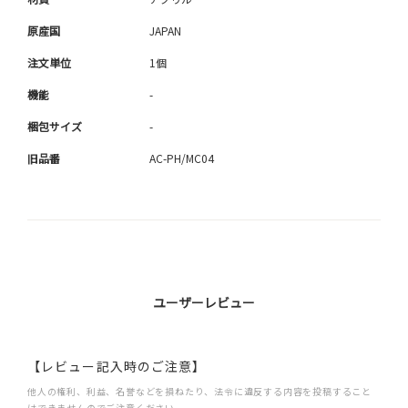
原産国
JAPAN
注文単位
1個
機能
-
梱包サイズ
-
旧品番
AC-PH/MC04
ユーザーレビュー
【レビュー記入時のご注意】
他人の権利、利益、名誉などを損ねたり、法令に違反する内容を投稿すること
はできませんのでご注意ください。