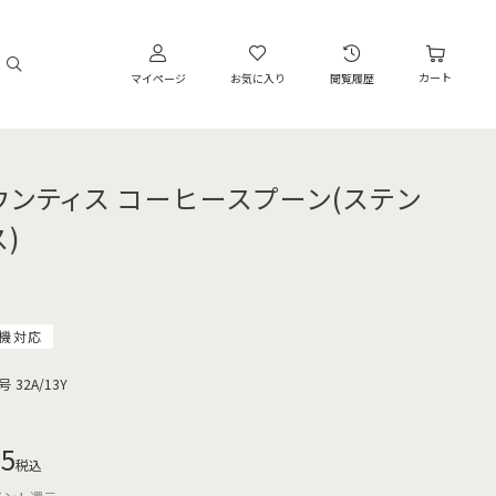
カート
マイページ
お気に入り
閲覧履歴
ウンティス コーヒースプーン(ステン
)
機対応
号
32A/13Y
35
税込