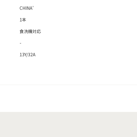
CHINA’
1本
食洗機対応
-
13Y/32A