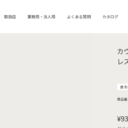
取扱店
業務用・法人用
よくある質問
カタログ
カ
レス
食洗
商品番
¥
9