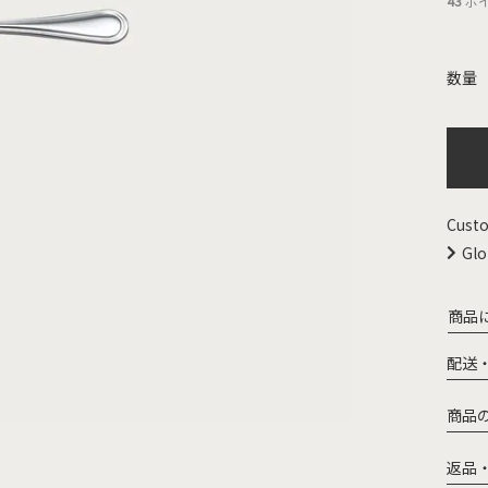
43
ポ
Custo
Glo
商品
配送
商品
返品