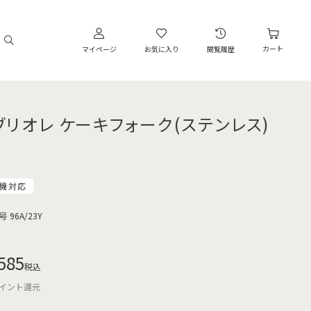
カート
マイページ
お気に入り
閲覧履歴
ブリオレ ケーキフォーク(ステンレス)
機対応
号
96A/23Y
585
税込
イント還元