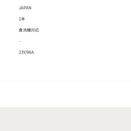
JAPAN
1本
食洗機対応
-
23Y/96A