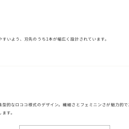
やすいよう、刃先のうち1本が幅広く設計されています。
典型的なロココ様式のデザイン。繊細さとフェミニンさが魅力的で
します。