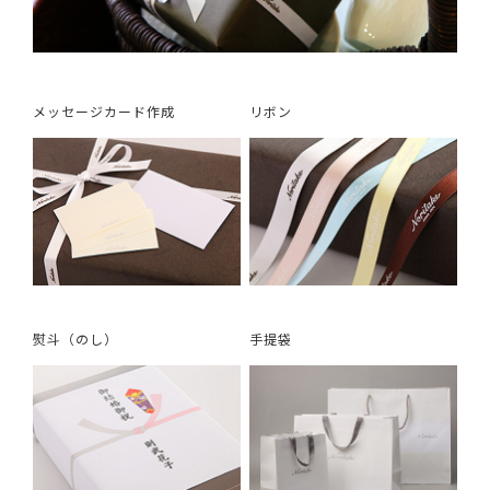
メッセージカード作成
リボン
熨斗（のし）
手提袋