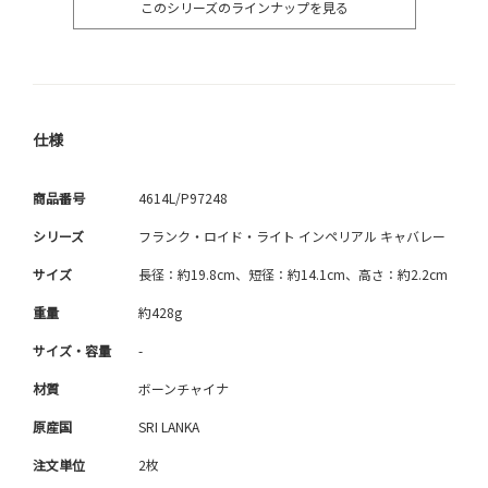
このシリーズのラインナップを見る
仕様
商品番号
4614L/P97248
シリーズ
フランク・ロイド・ライト インペリアル キャバレー
サイズ
長径：約19.8cm、短径：約14.1cm、高さ：約2.2cm
重量
約428g
サイズ・容量
-
材質
ボーンチャイナ
原産国
SRI LANKA
注文単位
2枚