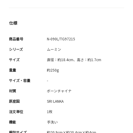
仕様
商品番号
N-090L/TG97215
シリーズ
ムーミン
サイズ
直径：約18.4cm、高さ：約1.7cm
重量
約250g
サイズ・容量
-
材質
ボーンチャイナ
原産国
SRI LANKA
注文単位
1枚
機能
手洗い
梱包サイズ
約20.9cm×約20.4cm×約4cm