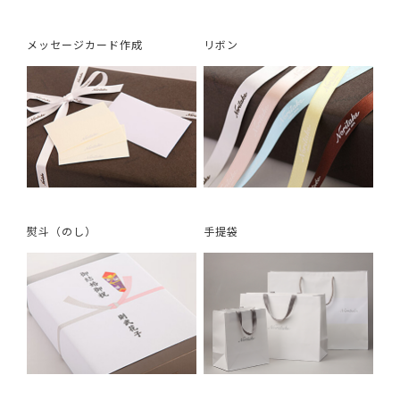
メッセージカード作成
リボン
熨斗（のし）
手提袋