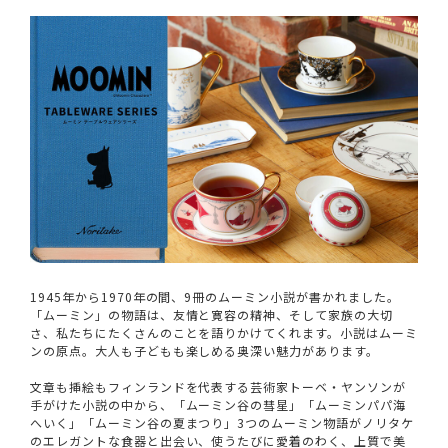
1945年から1970年の間、9冊のムーミン小説が書かれました。
「ムーミン」の物語は、友情と寛容の精神、そして家族の大切
さ、私たちにたくさんのことを語りかけてくれます。小説はムーミ
ンの原点。大人も子どもも楽しめる奥深い魅力があります。
文章も挿絵もフィンランドを代表する芸術家トーベ・ヤンソンが
手がけた小説の中から、「ムーミン谷の彗星」「ムーミンパパ海
へいく」「ムーミン谷の夏まつり」3つのムーミン物語がノリタケ
のエレガントな食器と出会い、使うたびに愛着のわく、上質で美