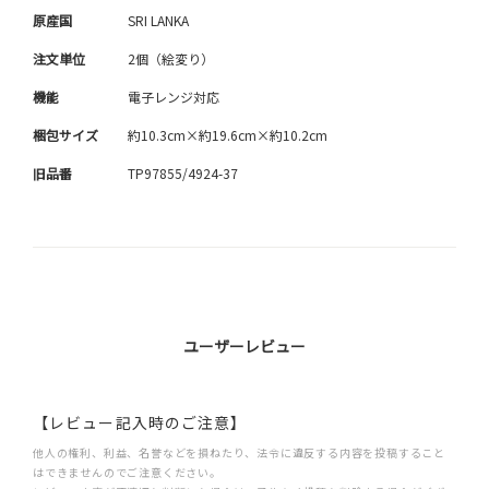
原産国
SRI LANKA
注文単位
2個（絵変り）
機能
電子レンジ対応
梱包サイズ
約10.3cm×約19.6cm×約10.2cm
旧品番
TP97855/4924-37
ユーザーレビュー
【レビュー記入時のご注意】
他人の権利、利益、名誉などを損ねたり、法令に違反する内容を投稿すること
はできませんのでご注意ください。