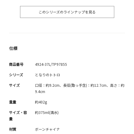
このシリーズのラインナップを見る
仕様
商品番号
4924-37L/TP97855
シリーズ
となりのトトロ
サイズ
口径：約9.2cm、長径(取っ手含)：約12.7cm、高さ：約
9.4cm
重量
約402g
サイズ・容
約375ml(満水)
量
材質
ボーンチャイナ