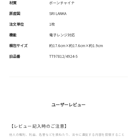
材質
ボーンチャイナ
原産国
SRI LANKA
注文単位
1枚
機能
電子レンジ対応
梱包サイズ
約17.6cm×約17.6cm×約1.9cm
旧品番
TT97812/4924-5
ユーザーレビュー
【レビュー記入時のご注意】
他人の権利、利益、名誉などを損ねたり、法令に違反する内容を投稿すること